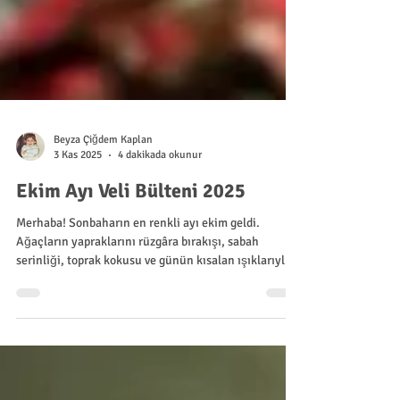
Beyza Çiğdem Kaplan
3 Kas 2025
4 dakikada okunur
Ekim Ayı Veli Bülteni 2025
Merhaba! Sonbaharın en renkli ayı ekim geldi.
Ağaçların yapraklarını rüzgâra bırakışı, sabah
serinliği, toprak kokusu ve günün kısalan ışıklarıyla
birlikte doğadaki değişimin güzelliğini artık belirgin
bir şekilde gözlemleyebiliyoruz. Bu belirgin
değişimler sebebiyle mevsim geçişlerine doğaya özgü
temalar yakıştırıyoruz. Bu ayki temamız da Tema