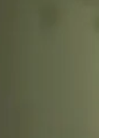
Vakfı’ndan esinle “Toprak Dersem Çık!” Ay boyunca
çocuklarımızla toprağın altını üstüne getirecek,
taşları inceleyecek, kökleri araşt