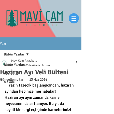
Yazı
Bütün Yazılar
Mavi Çam Anaokulu
Bütün Yazılar
2 Haz 2024
2 dakikada okunur
Haziran Ayı Veli Bülteni
Veli Bülteni
Güncelleme tarihi:
13 Haz 2024
Makale
    Yazın tazecik başlangıcından, haziran 
ayından hepinize merhabalar! 
Haziran ayı aynı zamanda karne 
heyecanını da sırtlanıyor. Bu yıl da 
keyifli bir sergi eşliğinde karnelerimizi 