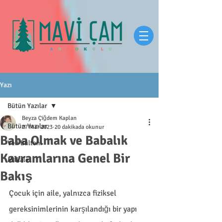
Yazı
Bütün Yazılar
Beyza Çiğdem Kaplan
Bütün Yazılar
27 Mar 2023
20 dakikada okunur
Baba Olmak ve Babalık
Veli Bülteni
Kavramlarına Genel Bir
Makale
Bakış
Çocuk için aile, yalnızca fiziksel 
gereksinimlerinin karşılandığı bir yapı 