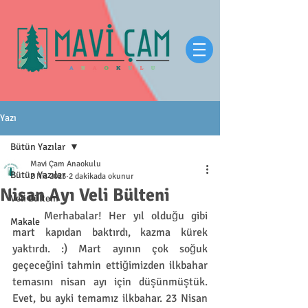
Yazı
Bütün Yazılar
Mavi Çam Anaokulu
Bütün Yazılar
2 Nis 2023
2 dakikada okunur
Nisan Ayı Veli Bülteni
Veli Bülteni
	Merhabalar! Her yıl olduğu gibi 
Makale
mart kapıdan baktırdı, kazma kürek 
yaktırdı. :) Mart ayının çok soğuk 
geçeceğini tahmin ettiğimizden ilkbahar 
temasını nisan ayı için düşünmüştük. 
Evet, bu ayki temamız ilkbahar. 23 Nisan 