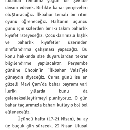
ilkbahar temamız yoğun bir şekilde 
devam edecek. Birlikte bahar çerçeveleri 
oluşturacağız. İlkbahar temalı bir ritim 
oyunu öğreneceğiz. Haftanın üçüncü 
günü için sizlerden bir iki takım baharlık 
kıyafet isteyeceğiz. Çocuklarımızla kışlık 
ve baharlık kıyafetler üzerinden 
sınıflandırma çalışması yapacağız. Bu 
konu hakkında size duyurulardan tekrar 
bilgilendirme yapılacaktır. Perşembe 
gününe Chopin’in “İlkbahar Valsi”yle 
günaydın diyeceğiz. Cuma günü ise en 
güzeli! Mavi Çam’da bahar bayramı var! 
İleriki yıllarda bunu da 
gelenekselleştirmeyi planlıyoruz. O gün 
bahar taçlarımızla baharı kutlayıp bol bol 
eğleneceğiz.
	Üçüncü hafta (17-21 Nisan), bu ay 
üç buçuk gün sürecek. 23 Nisan Ulusal 