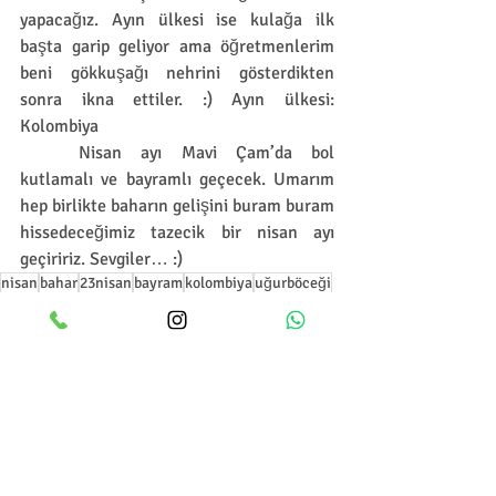
yapacağız. Ayın ülkesi ise kulağa ilk 
başta garip geliyor ama öğretmenlerim 
beni gökkuşağı nehrini gösterdikten 
sonra ikna ettiler. :) Ayın ülkesi: 
Kolombiya 
	Nisan ayı Mavi Çam’da bol 
kutlamalı ve bayramlı geçecek. Umarım 
hep birlikte baharın gelişini buram buram 
hissedeceğimiz tazecik bir nisan ayı 
geçiririz. Sevgiler… :)
nisan
bahar
23nisan
bayram
kolombiya
uğurböceği
Veli Bülteni
Son Yazılar
Hepsini Gör