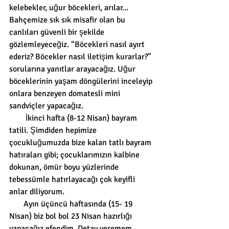
kelebekler, uğur böcekleri, arılar... 
Bahçemize sık sık misafir olan bu 
canlıları güvenli bir şekilde 
gözlemleyeceğiz. “Böcekleri nasıl ayırt 
ederiz? Böcekler nasıl iletişim kurarlar?” 
sorularına yanıtlar arayacağız. Uğur 
böceklerinin yaşam döngülerini inceleyip 
onlara benzeyen domatesli mini 
sandviçler yapacağız. 
        İkinci hafta (8-12 Nisan) bayram 
tatili. Şimdiden hepimize 
çocukluğumuzda bize kalan tatlı bayram 
hatıraları gibi; çocuklarımızın kalbine 
dokunan, ömür boyu yüzlerinde 
tebessümle hatırlayacağı çok keyifli 
anlar diliyorum.
       Ayın üçüncü haftasında (15- 19 
Nisan) biz bol bol 23 Nisan hazırlığı 
yapacağız efendim. Detay veremem 