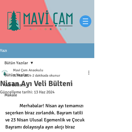
Yazı
Bütün Yazılar
Mavi Çam Anaokulu
Bütün Yazılar
31 Mar 2024
2 dakikada okunur
Nisan Ayı Veli Bülteni
Veli Bülteni
Güncelleme tarihi:
13 Haz 2024
Makale
            Merhabalar! Nisan ayı temamızı 
seçerken biraz zorlandık. Bayram tatili 
ve 23 Nisan Ulusal Egemenlik ve Çocuk 
Bayramı dolayısıyla ayın akışı biraz 