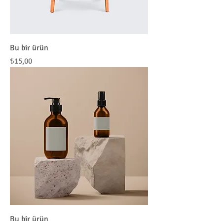
Bu bir ürün
Fiyat
₺15,00
Bu bir ürün