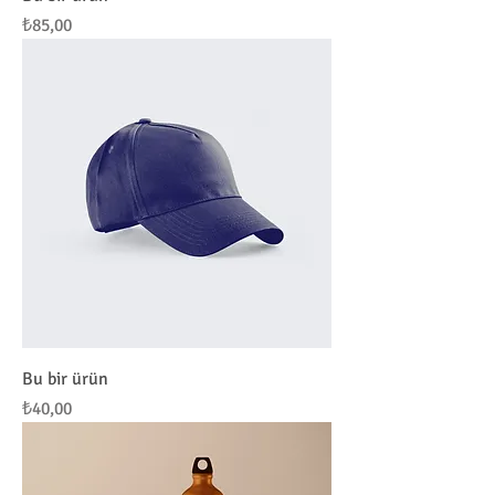
Fiyat
₺85,00
Bu bir ürün
Fiyat
₺40,00