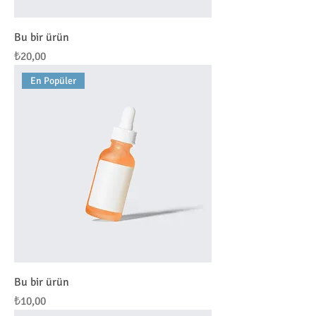
Bu bir ürün
Fiyat
₺20,00
En Popüler
Bu bir ürün
Fiyat
₺10,00